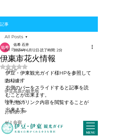
記事
All Posts
佑希 石井
All Posts
2024年6月12日
読了時間: 2分
伊東市花火情報
お知らせ
5つ星のうちNaNと評価されています。
ブログ
伊豆・伊東観光ガイド様HPを参照して
おります
団体旅行
右側のバーをスライドすると記事を読
伊豆高原の観光地
むことが出来ます。
幹事ガイド
また他のリンク内容を閲覧することが
出来ます。
お客様の声
ゼミ合宿