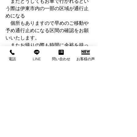
　またどうしてもお車で行かれるとい
う際は伊東市内の一部の区域が通行止
めになる
　個所もありますので早めのご移動や
予め通行止めになる区間の確認をお願
いいたします。
　またお帰りの際も時間に余裕を持っ
てご移動くださいませ
電話
LINE
問い合わせ
お客様の声
まとめ
この按針祭の参加希望で伊東市内の宿
泊が困難な場合は伊豆高原からでも参
加する事は可能でございます。伊東市
を代表するお祭りだけあり、参加者も
多数お見えになることが予想されます
ので伊豆高原からお祭りへ参加される
お客様は時間に十分なゆとりを持って
ご移動くださいませ。