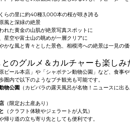
くらの里に約40種3,000本の桜が咲き誇る
原風と深緑の絶景
われた黄金の山肌が絶景写真スポットに
、星空や富士山の眺めが一層クリアに
やかな風と青々とした景色、相模湾への絶景は一見の価
ふもとのグルメ＆カルチャーも楽しみ
原ビール本店」や「シャボテン動物公園」など、食事や
歩圏内で以下のようなプチ観光も可能です。
動物公園
（カピバラの露天風呂が名物！ニュースに出る
店
（限定お土産あり）
と
（クラフト体験やジェラートが人気）
や帰り道の立ち寄り先としても便利です。