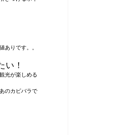
値ありです。。
たい！
観光が楽しめる
あのカピバラで