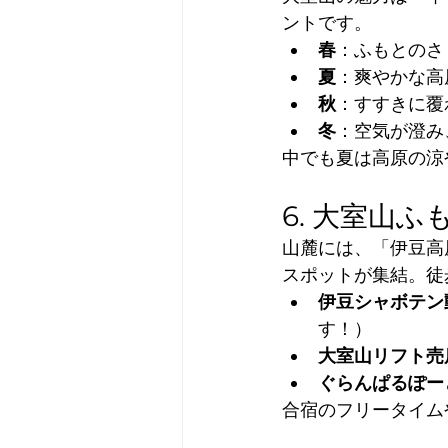
ントです。
春
：ふもとのさ
夏
：爽やかな高
秋
：すすきに覆
冬
：空気が澄み
中でも夏は高原の涼
6. 大室山
山麓には、「伊豆高
スポットが集結。徒
伊豆シャボテン
す！）
大室山リフト売
ぐらんぱるぽー
合宿のフリータイム