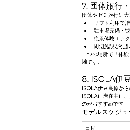
7. 団体旅
団体やゼミ旅行に大
 リフト利用で
 駐車場完備・
 絶景体験＋ア
 周辺施設が徒
一つの場所で「体験
地
です。
8. ISO
ISOLA伊豆高原か
ISOLAに滞在中に
のがおすすめです。
モデルスケジュ
日程