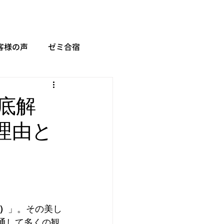
客様の声
ゼミ合宿
底解
理由と
）
」。その美し
通して多くの観