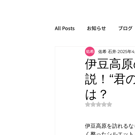
All Posts
お知らせ
ブログ
佑希 石井
2025年
伊豆高原
説！“君
は？
5つ星のうちNaN
伊豆高原を訪れるな
く整ったシルエット