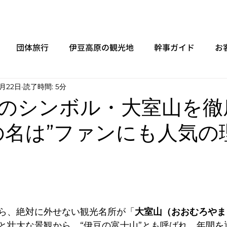
団体旅行
伊豆高原の観光地
幹事ガイド
お
4月22日
読了時間: 5分
のシンボル・大室山を徹
の名は”ファンにも人気の
と評価されています。
ら、絶対に外せない観光名所が「
大室山（おおむろやま
と壮大な景観から、“伊豆の富士山”とも呼ばれ、年間を