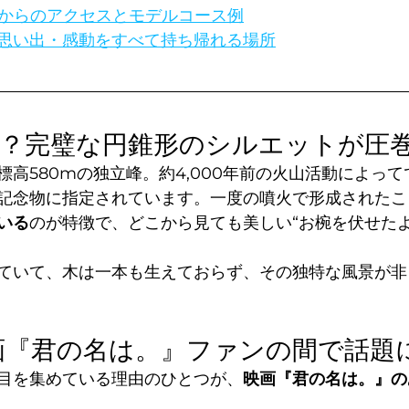
高原からのアクセスとモデルコース例
思い出・感動をすべて持ち帰れる場所
とは？完璧な円錐形のシルエットが圧
高580mの独立峰。約4,000年前の火山活動によって
記念物に指定されています。一度の噴火で形成されたこ
いる
のが特徴で、どこから見ても美しい“お椀を伏せたよ
ていて、木は一本も生えておらず、その独特な風景が非
映画『君の名は。』ファンの間で話題
目を集めている理由のひとつが、
映画『君の名は。』の