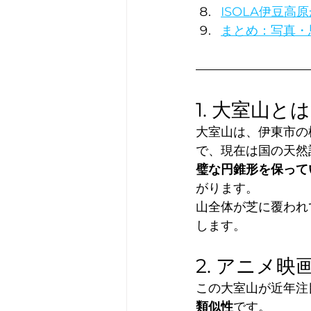
ISOLA伊豆
まとめ：写真・
1. 大室山
大室山は、伊東市の標
で、現在は国の天然
璧な円錐形を保って
がります。
山全体が芝に覆われ
します。
2. アニメ
この大室山が近年注
類似性
です。