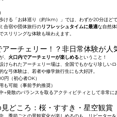
）
歩ける「お鉢巡り（約1km）」では、わずか20分ほど
ミ合宿や団体旅行の
リフレッシュタイムに最適
な自然体
でスリリングな体験も味わえます。
中でアーチェリー！？非日常体験が人
が、
火口内でアーチェリーが楽しめる
ということ！
設けられたアーチェリー場は、全国でもかなり珍しいロ
的な弓体験は、若者や修学旅行生にも大好評。
00円（初心者OK）
用も可能（事前予約推奨）
中→発散のバランスを取るアクティビティとして非常に
との見どころ：桜・すすき・星空観賞
中。季節ごとの景観変化が楽しめるのも、リピーターを