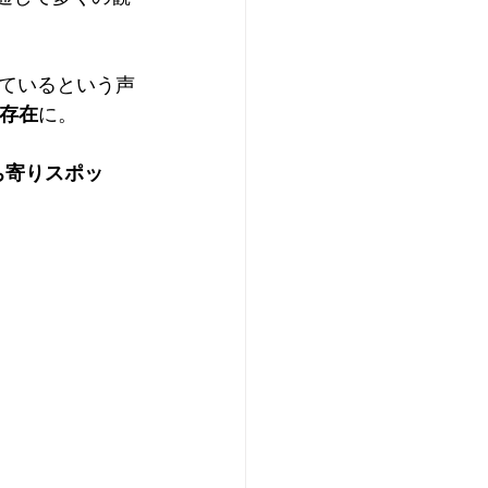
ているという声
存在
に。
ち寄りスポッ