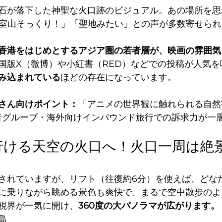
石が落下した神聖な火口跡のビジュアル。あの場所を思
大室山そっくり！」「聖地みたい」との声が多数寄せら
香港をはじめとするアジア圏の若者層が、映画の雰囲気
国版X（微博）や小紅書（RED）などでの投稿が人気を
み込まれている
ほどの存在になっています。
さん向けポイント：
「アニメの世界観に触れられる自然
者グループ・海外向けインバウンド旅行での訴求力が一
で行ける天空の火口へ！火口一周は絶
されていますが、リフト（往復約6分）を使えば、どな
に乗りながら眺める景色も爽快で、まるで空中散歩のよ
視界が一気に開け、
360度の大パノラマが広がります。
島