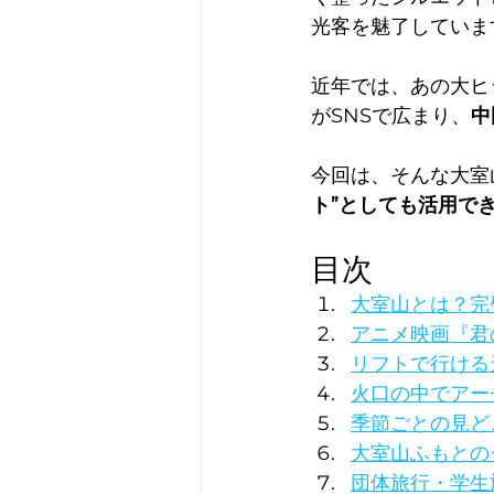
光客を魅了していま
近年では、あの大ヒ
がSNSで広まり、
中
今回は、そんな大室
ト”としても活用で
目次
大室山とは？完
アニメ映画『君
リフトで行ける
火口の中でアー
季節ごとの見ど
大室山ふもとの
団体旅行・学生