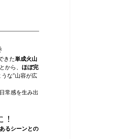
巻
できた
単成火山
とから、
ほぼ完
うな”山容が広
日常感を生み出
に！
あるシーンとの