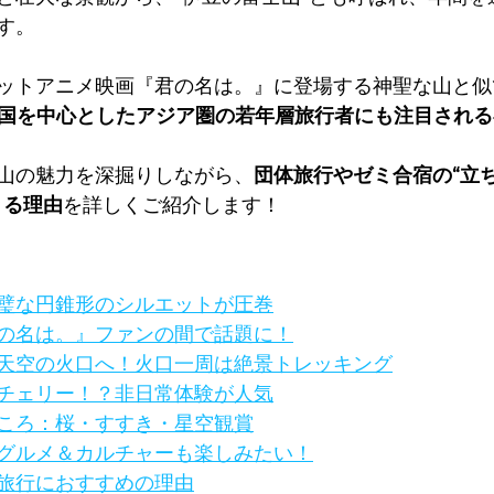
す。
ットアニメ映画『君の名は。』に登場する神聖な山と似
国を中心としたアジア圏の若年層旅行者にも注目される
山の魅力を深掘りしながら、
団体旅行やゼミ合宿の“立
きる理由
を詳しくご紹介します！
璧な円錐形のシルエットが圧巻
の名は。』ファンの間で話題に！
天空の火口へ！火口一周は絶景トレッキング
チェリー！？非日常体験が人気
ころ：桜・すすき・星空観賞
グルメ＆カルチャーも楽しみたい！
旅行におすすめの理由