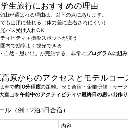
行・学生旅行におすすめの理由
室山が選ばれる理由は、以下の点にあります。
誰でも山頂に登れる（体力差に左右されにくい）
観光バス受け入れOK
クティビティ＋撮影スポットが揃う
歩圏内で効率よく観光できる
・自然・思い出」が完結する、非常に
プログラムに組み
LA伊豆高原からのアクセスとモデルコー
らは車で
約10分程度
の距離。ゼミ合宿・企業研修・サーク
、大室山を
午前中のアクティビティ
や
最終日の思い出作り
ール（例：2泊3日合宿）
内容