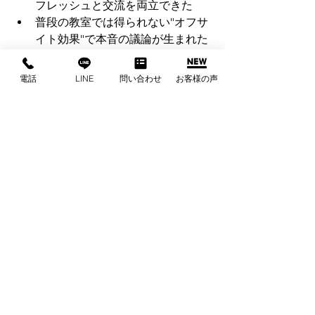
フレッシュと交流を両立できた
普段の教室では得られない"オフサ
イト効果"で本音の議論が生まれた
【改善点・ご要望】
電話
LINE
問い合わせ
お客様の声
「夜の共有スペースに、もう少し
多人数が集まれるテーブルがある
とさらに良い」
「Wi-Fiがもう少し強いと発表資料
の共有がもっとスムーズだったか
も」
※いただいたご意見は、今後のサービ
ス改善に活かしてまいります！
【まとめ】
ゼミ合宿という特別な学びの場におい
て、リゾート型の貸切施設を選んだこ
とで、