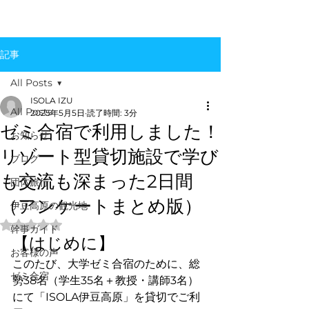
記事
All Posts
ISOLA IZU
All Posts
2025年5月5日
読了時間: 3分
ゼミ合宿で利用しました！
お知らせ
リゾート型貸切施設で学び
ブログ
も交流も深まった2日間
団体旅行
（アンケートまとめ版）
伊豆高原の観光地
5つ星のうちNaNと評価されています。
幹事ガイド
【はじめに】
お客様の声
このたび、大学ゼミ合宿のために、総
ゼミ合宿
勢38名（学生35名＋教授・講師3名）
にて「ISOLA伊豆高原」を貸切でご利